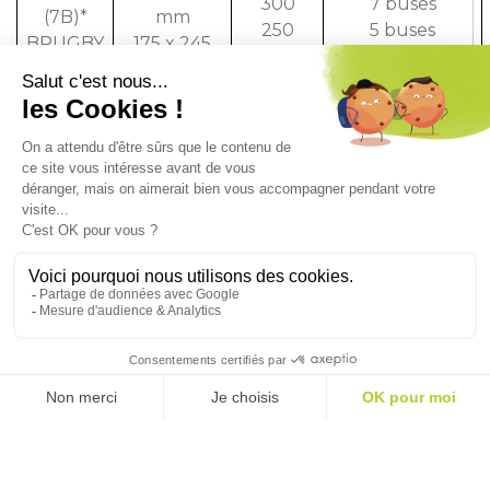
300
7 buses
(7B)*
mm
250
5 buses
BRUGBY
175 x 245
(5B)
mm
* sur fabrication spéciale.
DEMANDE DE DEVIS
Ces produits
peuvent aussi